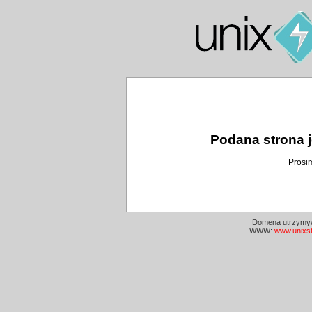
Podana strona j
Prosi
Domena utrzymyw
WWW:
www.unixs