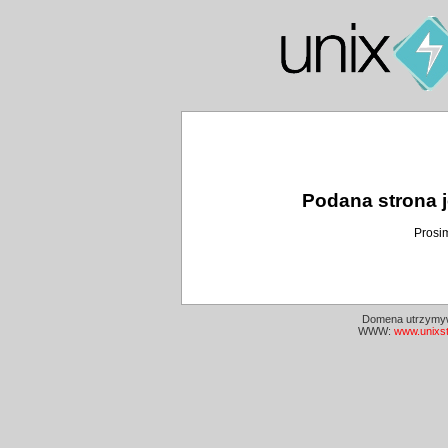
Podana strona j
Prosi
Domena utrzymyw
WWW:
www.unixs