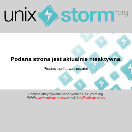
Podana strona jest aktualnie nieaktywna.
Prosimy spróbować później.
Domena utrzymywana na serwerach UnixStorm.org.
WWW:
www.unixstorm.org
, e-mail:
info@unixstorm.org