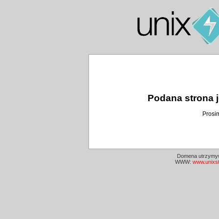
Podana strona j
Prosi
Domena utrzymyw
WWW:
www.unixs